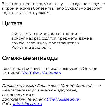
Зажатость ведёт к лимфостазу — а в худшем случае
к хроническим болезням. Тело буквально держит
то, что мы не отпускаем.
Цитата
«Когда мы в широком состоянии —
вокруг нас расходятся предметы даже в
самом маленьком пространстве.» —
Кристина Бословяк
Смежные эпизоды
Тема тела и осанки — также в выпуске с Ольгой
Чащиной:
YouTube
·
VK Видео
Подкаст «Иными Словами» с Юлией Седовой — о
ментальном и физическом здоровье,
саморазвитии и
долголетии.
Telegram:
t.me/yuliasedova
·
Сайт:
inimislovami.ru