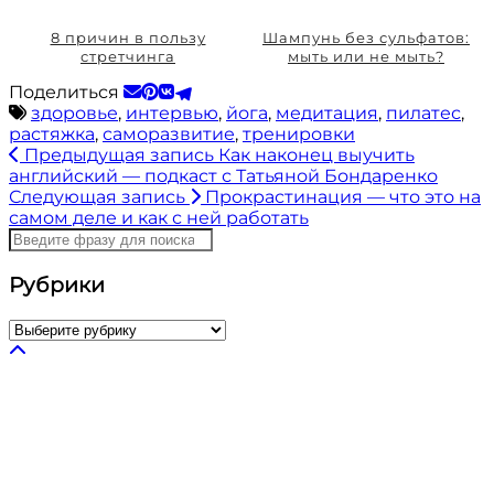
8 причин в пользу
Шампунь без сульфатов:
стретчинга
мыть или не мыть?
Поделиться
здоровье
,
интервью
,
йога
,
медитация
,
пилатес
,
растяжка
,
саморазвитие
,
тренировки
Предыдущая запись
Как наконец выучить
английский — подкаст с Татьяной Бондаренко
Следующая запись
Прокрастинация — что это на
самом деле и как с ней работать
Рубрики
Рубрики