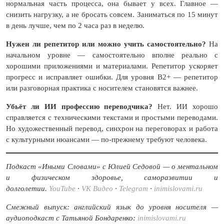
нормальная часть процесса, она бывает у всех. Главное —
снизить нагрузку, а не бросать совсем. Заниматься по 15 минут
в день лучше, чем по 2 часа раз в неделю.
Нужен ли репетитор или можно учить самостоятельно?
На
начальном уровне — самостоятельно вполне реально с
хорошими приложениями и материалами. Репетитор ускоряет
прогресс и исправляет ошибки. Для уровня B2+ — репетитор
или разговорная практика с носителем становятся важнее.
Убьёт ли ИИ профессию переводчика?
Нет. ИИ хорошо
справляется с техническими текстами и простыми переводами.
Но художественный перевод, синхрон на переговорах и работа
с культурными нюансами — по-прежнему требуют человека.
Подкаст «Иными Словами» с Юлией Седовой — о ментальном
и физическом здоровье, саморазвитии и
долголетии.
YouTube
·
VK Видео
·
Telegram
·
inimislovami.ru
Смежный выпуск: английский язык до уровня носителя —
аудиоподкаст с Татьяной Бондаренко:
inimislovami.ru