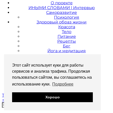
О проекте
ИНЫМИ СЛОВАМИ | Интервью
Саморазвитие
Психология
Здоровый образ жизни
Красота
Тело
Питание
Рецепты
Бег
Йога и медитация
Стиль жизни
Городский гид
путешествия
Этот сайт использует куки для работы
Культура и искусство
сервисов и анализа трафика. Продолжая
Музеи и выставки
пользоваться сайтом, вы соглашаетесь на
FAQ
Главная
использование куки.
Подробнее
Theme Designed by
pipdig
Хорошо
×