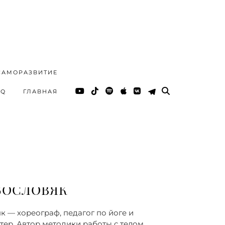
САМОРАЗВИТИЕ
AQ
ГЛАВНАЯ
ТЕЛО
ЮЛИЯ СЕДОВА
 С ТЕЛОМ ВЛИЯЕТ НА
ТАТЫ ПО ЖИЗНИ —
Т С КРИСТИНОЙ
БОСЛОВЯК
к — хореограф, педагог по йоге и
тер. Автор методики работы с телом