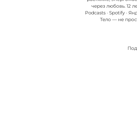
через любовь. 12 л
Podcasts · Spotify · 
Тело — не про
Под